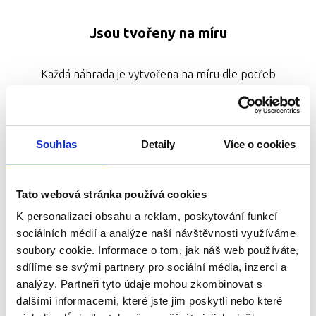
Jsou tvořeny na míru
Každá náhrada je vytvořena na míru dle potřeb
konkrétního pacienta s důrazem na funkčnost a estetiku.
Součástí péče je i následná kontrola a poradenství pro
správnou údržbu.
Souhlas
Detaily
Více o cookies
Tato webová stránka používá cookies
K personalizaci obsahu a reklam, poskytování funkcí
Jsou k nerozpoznání od pravých zubů
sociálních médií a analýze naší návštěvnosti využíváme
soubory cookie. Informace o tom, jak náš web používáte,
sdílíme se svými partnery pro sociální média, inzerci a
Naše zubní náhrady jsou vytvářeny z prémiových
analýzy. Partneři tyto údaje mohou zkombinovat s
biokompatibilních materiálů, jako je zirkon či titan.
dalšími informacemi, které jste jim poskytli nebo které