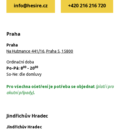
info@hesire.cz
+420 216 216 720
Praha
Praha
Na Hutmance 441/16, Praha 5, 15800
Ordinační doba
00
00
Po-Pá: 8
- 20
So-Ne: dle domluvy
Pro všechna ošetření je potřeba se objednat
(platí i pro
akutní případy)
.
Jindřichův Hradec
Jindřichův Hradec